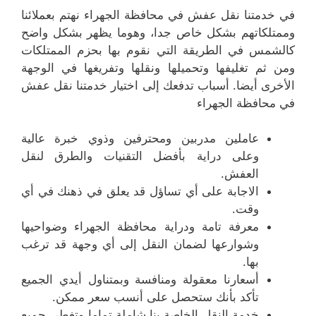
في خدمتنا نقل عفش في محافظة الجهراء نهتم بعملائنا
وممتلكاتهم بشكل خاص جدا، وهوما يظهر بشكل واضح
كالشمس في الطريقة التي نقوم بها بحزم الممتلكات
ومن ثم تغليفها وتحميلها ونقلها وتفريغها في الوجهة
الأخرى أيضا. أسباب تدفعك إلى اختيار خدمتنا نقل عفش
في محافظة الجهراء
عاملين مدربين ومحترفين وذوي خبرة عالية
وعلى دراية بأفضل التقنيات والطرق لنقل
العفش.
الاجابة على أي تساؤل قد يعلق في ذهنك في أي
وقت.
معرفة تامة ودراية محافظة الجهراء وضواحيها
وشوارعها لضمان النقل إلى أي وجهة قد ترغب
بها.
أسعارنا معقولة ومنافسة وبمتناول أيدي الجميع
تأكد بأنك ستحصل على أنسب سعر ممكن.
خدمة النقل الخاصة بنا شاملة تماما وتغطي جميع