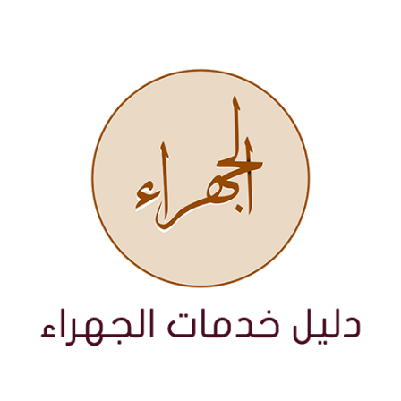
نتقل
لى
لمحتوى