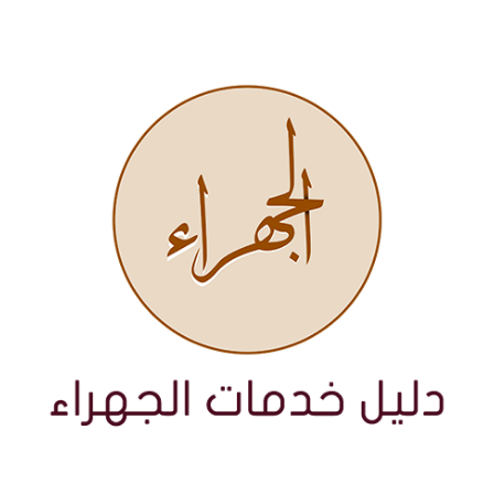
نتقل
لى
لمحتوى