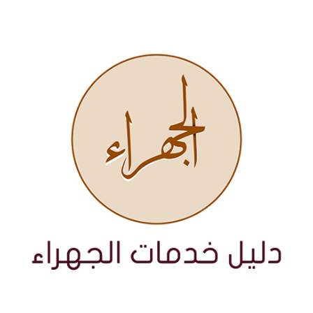
نتقل
لى
لمحتوى