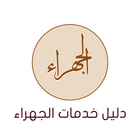
نتقل
لى
لمحتوى