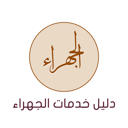
نتقل
لى
لمحتوى