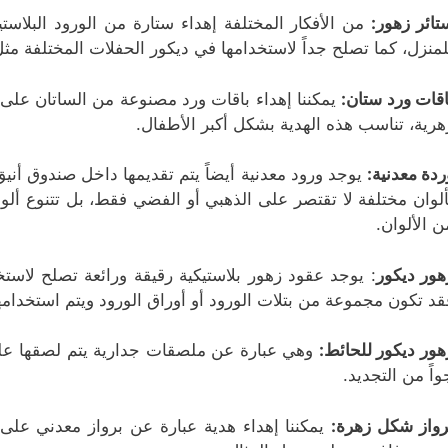
تائر زهور:
من الأفكار المختلفة إهداء ستارة من الورود البلاست
لمنزل، كما تصلح جداً لاستخدامها في ديكور الحفلات المختلفة مثل 
اقات ورد ستان:
يمكننا إهداء باقات ورد مصنوعة من الساتان على ه
هرية، تناسب هذه الهدية بشكل أكبر الأطفال.
ردة معدنية:
يوجد ورود معدنية أيضاً يتم تقديمها داخل صندوق أنيق
ألوان مختلفة لا تقتصر على الذهبي أو الفضي فقط، بل تتنوع ألوا
ن الألوان.
هور ديكور
: يوجد عقود زهور بلاستيكية رقيقة ورائعة تصلح لاست
قد تكون مجموعة من بتلات الورود أو أوراق الورود ويتم استخدام
هور ديكور للحائط:
وهي عبارة عن ملصقات جدارية يتم لصقها على 
واً من التجديد.
رواز شكل زهرة:
يمكننا إهداء هدية عبارة عن برواز معدني على