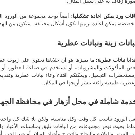
ورة زفاف به على سبيل المثال.
اقات ورد يمكن اعادة تشكيلها
: أيضاً يوجد مجموعة من الورود ا
خصصة، يمكن اعادة ترتيبها تكوّن أشكال مختلفة، ستكون من الهدايا ا
باتات زينة ونباتات عطرية
دايا نباتات عطرية
:
ما يميزها هو أن خلاياها تحتوي على زيوت عط
عض المأكولات والمشروبات، أو تستخدم في صناعة العطور، أو الت
مستحضرات التجميل، ويمكنكم اقتناء وعاء نباتات عطرية وتقديم
عطرية طبيعية رائعة تنشر أريجها في المكان.
دمة شاملة في محل أزهار في محافظة الجهر
عل الورود تناسب كل وقت وكل مناسبة، ولكن بلا شك كل واحدة 
ماما بحيث نوفر مجموعات من الباقات تليق بمناسبات الأعياد و
ن السفر والولادة والنجاح والتخرج وأعياد الميلاد أو عيد الحب أ