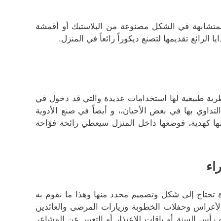
لمتشابهة في الشكل مصنوعة من البلاستيك أو أقمشة
لرائع تقديمها لتصنع ديكوراً رائعاً في المنزل.
رية طبيعية لها استخدامات عديدة والتي قد دخول في
داوي بها في بعض الأحيان،، و أيضاً في صنع الأدوية
ها كهدية، فوضعها داخل المنزل سيعطي رائحة فوّاحة
اء
تحتاج إلى شكل وتصميم محدد منها وهذا ما نقوم به
الأعراس وحفلات الخطوبة وزيارات المرضى والعائدين
و رأس السنة أو باقات للاعتذار أو التعبير عن المشاعر