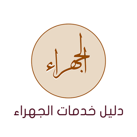
نتقل
لى
لمحتوى