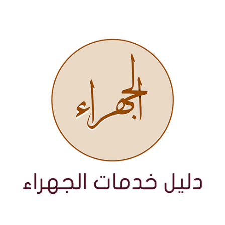
نتقل
لى
لمحتوى