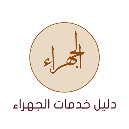
نتقل
لى
لمحتوى