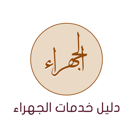
نتقل
لى
لمحتوى