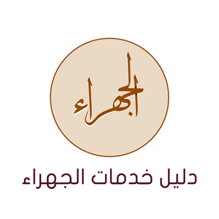
نتقل
لى
لمحتوى