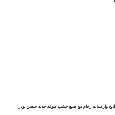
طابخ وارضیات رخام مع صبغ خشب طوفة حدید جبسن بودر