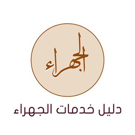
نتقل
لى
لمحتوى