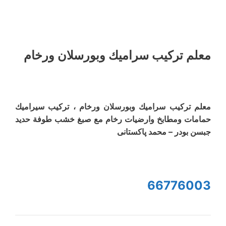
معلم ترکیب سرامیك وبورسلان ورخام
معلم ترکیب سرامیك وبورسلان ورخام ، تركيب سيراميك
حمامات ومطابخ وارضیات رخام مع صبغ خشب طوفة حدید
جبسن بودر – محمد پاکستانی
66776003