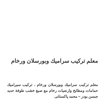
معلم ترکیب سرامیك وبورسلان ورخام
معلم ترکیب سرامیك وبورسلان ورخام ، تركيب سيراميك
حمامات ومطابخ وارضیات رخام مع صبغ خشب طوفة حدید
جبسن بودر – محمد پاکستانی