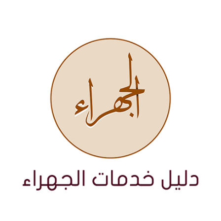
نتقل
لى
لمحتوى