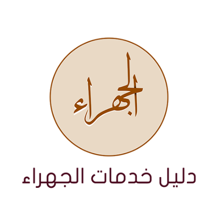
نتقل
لى
لمحتوى